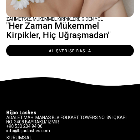
ZAHMETSIZ, MÜKEMMEL KIRPIKLERE GIDEN YOL
"Her Zaman Mükemmel
Kirpikler, Hiç Uğraşmadan"
ALIŞVERİŞE BAŞLA
alt
Bijao Lashes
ADALET MAH. MANAS BLV. FOLKART TOWERS NO: 39 IÇ KAPI
NO: 3408 BAYRAKLI/ IZMIR
+90 530 204 94 00
info@bijaolashes.com
KURUMSAL